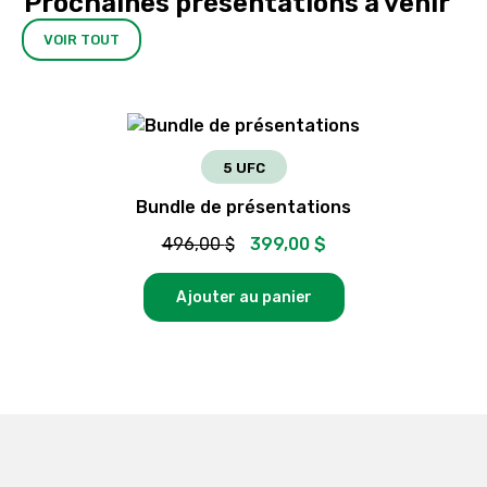
Prochaines présentations à venir
VOIR TOUT
5 UFC
Bundle de présentations
Le
Le
496,00
$
399,00
$
prix
prix
initial
actuel
Ajouter au panier
était :
est :
496,00 $.
399,00 $.